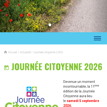
Toggl
naviga

Accueil
/
Actualité
/
Journée citoyenne 2026
JOURNÉE CITOYENNE 2026

Devenue un moment
ème
incontournable, la 11
édition de la Journée
Citoyenne aura lieu
le
samedi 5 septembre
2026
.