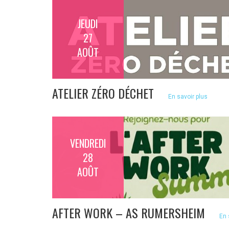
JEUDI
27
AOÛT
ATELIER ZÉRO DÉCHET
En savoir plus
VENDREDI
28
AOÛT
AFTER WORK – AS RUMERSHEIM
En 