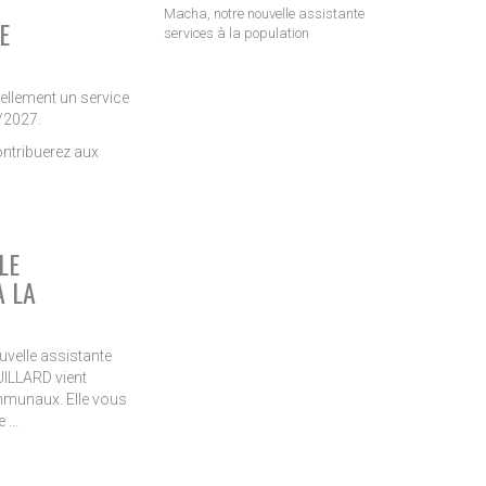
Macha, notre nouvelle assistante
E
services à la population
ellement un service
/2027.
ontribuerez aux
LE
À LA
ouvelle assistante
UILLARD vient
mmunaux. Elle vous
...