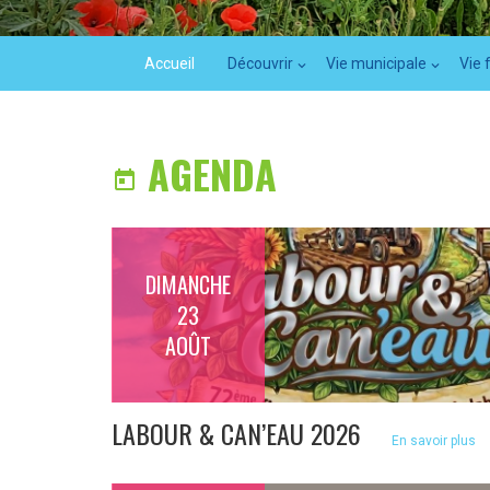
Accueil
Découvrir
Vie municipale
Vie 
AGENDA

DIMANCHE
23
AOÛT
LABOUR & CAN’EAU 2026
En savoir plus