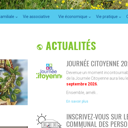
familiale
Vie associative
Vie économique
Vie pratique
ACTUALITÉS

JOURNÉE CITOYENNE 20
Devenue un moment incontournabl
de la Journée Citoyenne aura lieu l
septembre 2026
.
Ensemble, améli...
En savoir plus
INSCRIVEZ-VOUS SUR L
COMMUNAL DES PERSO