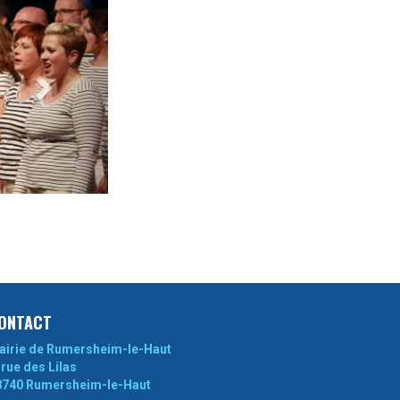
ONTACT
airie de Rumersheim-le-Haut
 rue des Lilas
8740 Rumersheim-le-Haut