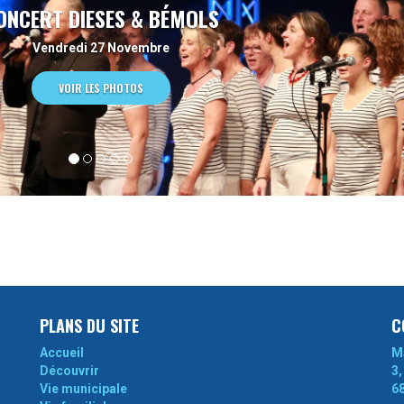
L’ÉCOLE DE MUSIQUE
Mardi 3 Mars
VOIR LES PHOTOS
PLANS DU SITE
C
Accueil
M
Découvrir
3,
Vie municipale
6