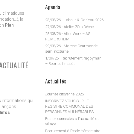
Agenda
u climatiques
ndation…), la
23/08/26 - Labour & Can’eau 2026
son
Plan
27/08/26 - Atelier Zéro Déchet
28/08/26 - After Work – AS
RUMERSHEIM
29/08/26 - Marche Gourmande
semi nocturne
1/09/26 - Recrutement rugbyman
’ACTUALITÉ
– Reprise fin août
Actualités
Journée citoyenne 2026
es informations qui
INSCRIVEZ-VOUS SUR LE
s lançons
REGISTRE COMMUNAL DES
PERSONNES VULNÉRABLES
Infos
Restez connectés à l’actualité du
village
Recrutement à l’école élémentaire