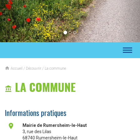
Toggl
naviga

Accueil
/
Découvrir
/
La commune
LA COMMUNE

Informations pratiques

Mairie de Rumersheim-le-Haut
3, rue des Lilas
68740 Rumersheim-le-Haut