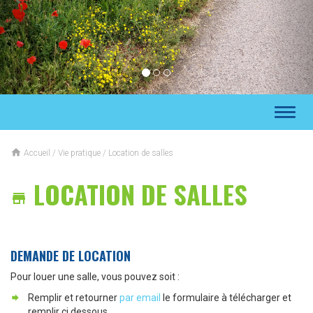
Toggl
naviga

Accueil
/
Vie pratique
/
Location de salles
LOCATION DE SALLES

DEMANDE DE LOCATION
Pour louer une salle, vous pouvez soit :
Remplir et retourner
par email
le formulaire à télécharger et
remplir ci dessous