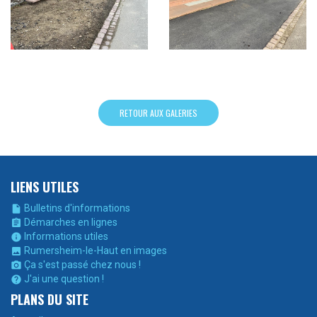
RETOUR AUX GALERIES
LIENS UTILES
Bulletins d'informations

Démarches en lignes

Informations utiles

Rumersheim-le-Haut en images

Ça s'est passé chez nous !

J'ai une question !

PLANS DU SITE