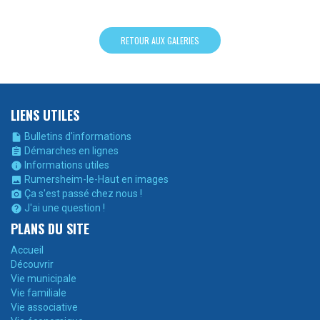
RETOUR AUX GALERIES
LIENS UTILES
Bulletins d'informations

Démarches en lignes

Informations utiles

Rumersheim-le-Haut en images

Ça s'est passé chez nous !

J'ai une question !

PLANS DU SITE
Accueil
Découvrir
Vie municipale
Vie familiale
Vie associative