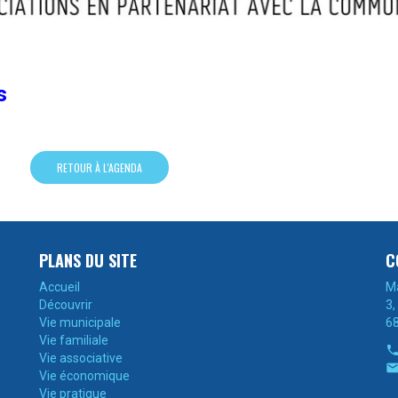
s
RETOUR À L'AGENDA
PLANS DU SITE
C
Accueil
Ma
Découvrir
3,
Vie municipale
6
Vie familiale
Vie associative
Vie économique
Vie pratique