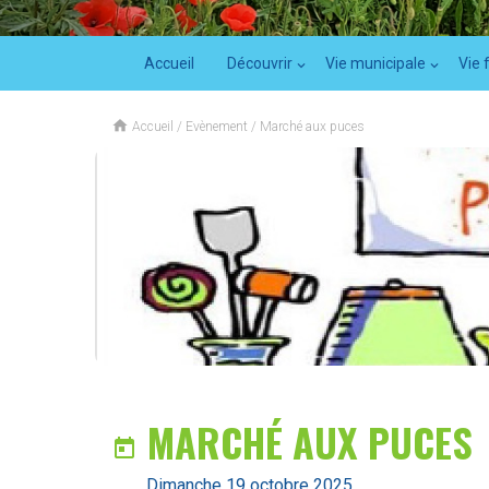
Accueil
Découvrir
Vie municipale
Vie 

Accueil
/
Evènement
/
Marché aux puces
MARCHÉ AUX PUCES

dimanche 19 octobre 2025