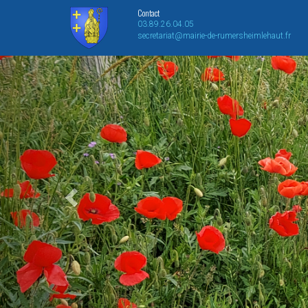
Contact
03.89.26.04.05
secretariat@mairie-de-rumersheimlehaut.fr
Previous