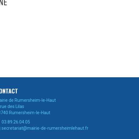
ONTACT
irie de Rumersheim-le-Haut
 rue des Lilas
8740 Rumersheim-le-Haut
03.89.26.04.05

secretariat@mairie-de-rumersheimlehaut.fr
