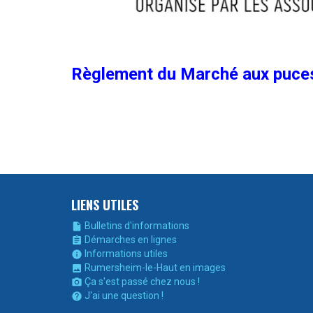
Règlement du Marché aux puce
LIENS UTILES
Bulletins d'informations

Démarches en lignes

Informations utiles

Rumersheim-le-Haut en images

Ça s'est passé chez nous !

J'ai une question !
