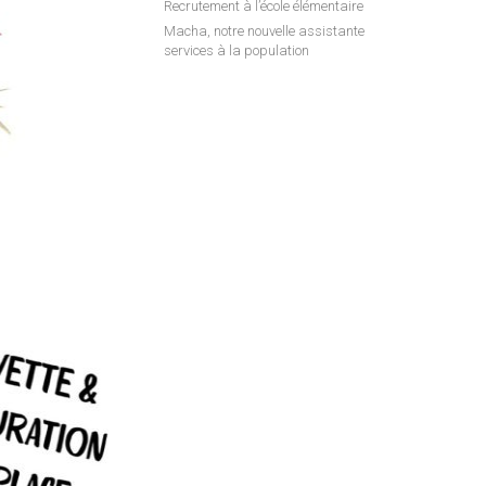
Recrutement à l’école élémentaire
Macha, notre nouvelle assistante
services à la population