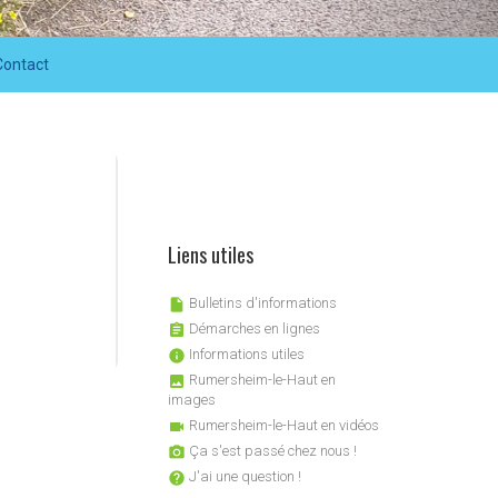
Contact
Liens utiles
Bulletins d'informations

Démarches en lignes

Informations utiles

Rumersheim-le-Haut en

images
Rumersheim-le-Haut en vidéos

Ça s'est passé chez nous !

J'ai une question !
