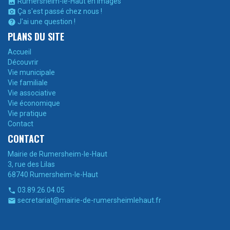
Rumersheim-le-Haut en images

Ça s'est passé chez nous !

J'ai une question !

PLANS DU SITE
Accueil
Découvrir
Vie municipale
Vie familiale
Vie associative
Vie économique
Vie pratique
Contact
CONTACT
Mairie de Rumersheim-le-Haut
3, rue des Lilas
68740 Rumersheim-le-Haut
03.89.26.04.05

secretariat@mairie-de-rumersheimlehaut.fr
