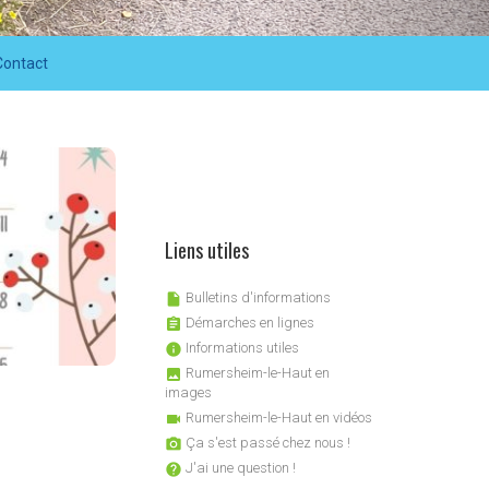
Contact
Liens utiles
Bulletins d'informations

Démarches en lignes

Informations utiles

Rumersheim-le-Haut en

images
Rumersheim-le-Haut en vidéos

Ça s'est passé chez nous !

J'ai une question !
