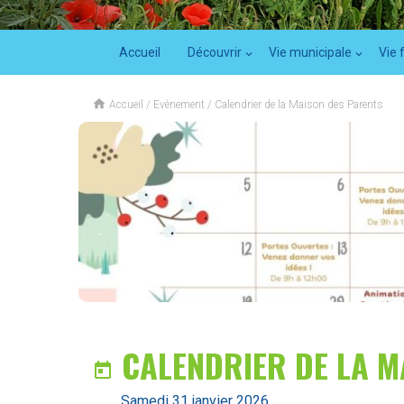
Accueil
Découvrir
Vie municipale
Vie 

Accueil
/
Evènement
/
Calendrier de la Maison des Parents
CALENDRIER DE LA M

samedi 31 janvier 2026