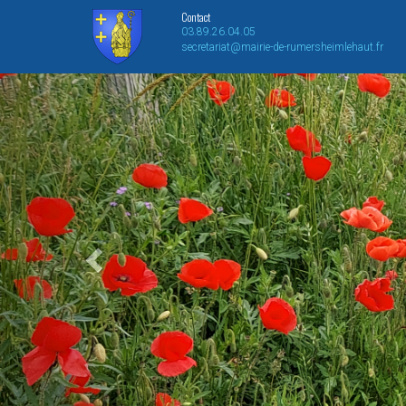
Contact
03.89.26.04.05
secretariat@mairie-de-rumersheimlehaut.fr
Previous