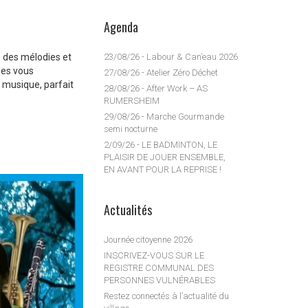
Agenda
 des mélodies et
23/08/26 - Labour & Can’eau 2026
les vous
27/08/26 - Atelier Zéro Déchet
e musique, parfait
28/08/26 - After Work – AS
RUMERSHEIM
29/08/26 - Marche Gourmande
semi nocturne
2/09/26 - LE BADMINTON, LE
PLAISIR DE JOUER ENSEMBLE,
EN AVANT POUR LA REPRISE !
Actualités
Journée citoyenne 2026
INSCRIVEZ-VOUS SUR LE
REGISTRE COMMUNAL DES
PERSONNES VULNÉRABLES
Restez connectés à l’actualité du