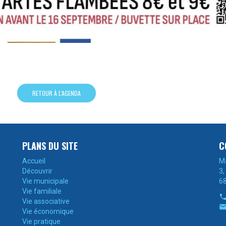
RETOUR À L'AGENDA
PLANS DU SITE
C
Accueil
Ma
Découvrir
3,
Vie municipale
6
Vie familiale
Vie associative
Vie économique
Vie pratique