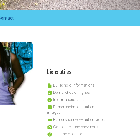
Contact
Liens utiles
Bulletins d'informations

Démarches en lignes

Informations utiles

Rumersheim-le-Haut en

images
Rumersheim-le-Haut en vidéos

Ça s'est passé chez nous !

J'ai une question !
