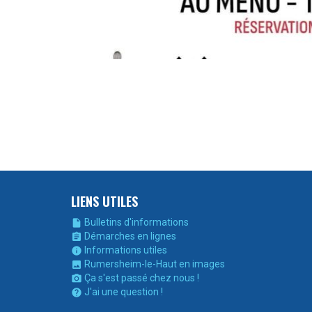
LIENS UTILES
Bulletins d'informations

Démarches en lignes

Informations utiles

Rumersheim-le-Haut en images

Ça s'est passé chez nous !

J'ai une question !
