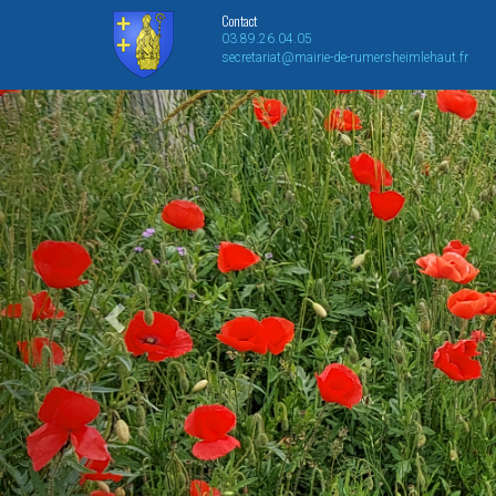
Contact
03.89.26.04.05
secretariat@mairie-de-rumersheimlehaut.fr
Previous