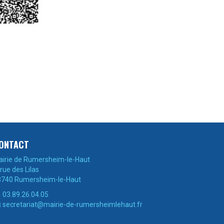
ONTACT
irie de Rumersheim-le-Haut
 rue des Lilas
8740 Rumersheim-le-Haut
03.89.26.04.05

secretariat@mairie-de-rumersheimlehaut.fr
