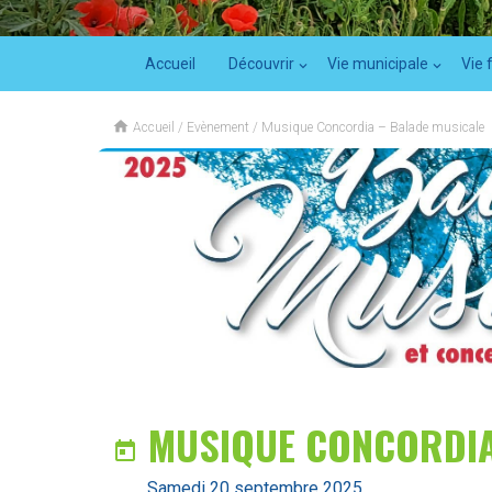
Accueil
Découvrir
Vie municipale
Vie 

Accueil
/
Evènement
/
Musique Concordia – Balade musicale
MUSIQUE CONCORDIA

samedi 20 septembre 2025