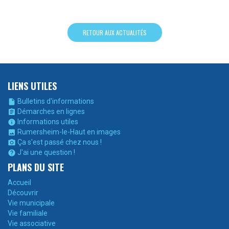
RETOUR AUX ACTUALITÉS
LIENS UTILES
Bulletins d'informations

Démarches en lignes

Informations utiles

Rumersheim-le-Haut en images

Ça s'est passé chez nous !

J'ai une question !

PLANS DU SITE
Accueil
Découvrir
Vie municipale
Vie familiale
Vie associative