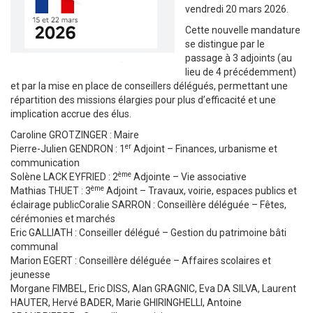
vendredi 20 mars 2026.
Cette nouvelle mandature
se distingue par le
passage à 3 adjoints (au
lieu de 4 précédemment)
et par la mise en place de conseillers délégués, permettant une
répartition des missions élargies pour plus d’efficacité et une
implication accrue des élus.
Caroline GROTZINGER : Maire
er
Pierre-Julien GENDRON : 1
Adjoint – Finances, urbanisme et
communication
ème
Solène LACK EYFRIED : 2
Adjointe – Vie associative
ème
Mathias THUET : 3
Adjoint – Travaux, voirie, espaces publics et
éclairage publicCoralie SARRON : Conseillère déléguée – Fêtes,
cérémonies et marchés
Eric GALLIATH : Conseiller délégué – Gestion du patrimoine bâti
communal
Marion EGERT : Conseillère déléguée – Affaires scolaires et
jeunesse
Morgane FIMBEL, Eric DISS, Alan GRAGNIC, Eva DA SILVA, Laurent
HAUTER, Hervé BADER, Marie GHIRINGHELLI, Antoine