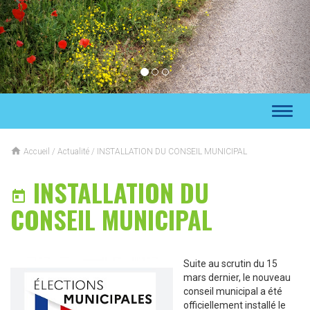
Toggl
naviga

Accueil
/
Actualité
/
INSTALLATION DU CONSEIL MUNICIPAL
INSTALLATION DU

CONSEIL MUNICIPAL
Suite au scrutin du 15
mars dernier, le nouveau
conseil municipal a été
officiellement installé le