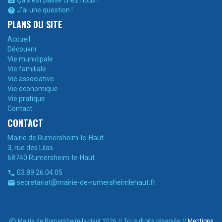
Ça s'est passé chez nous !

J'ai une question !

PLANS DU SITE
Accueil
Découvrir
Vie municipale
Vie familiale
Vie associative
Vie économique
Vie pratique
Contact
CONTACT
Mairie de Rumersheim-le-Haut
3, rue des Lilas
68740 Rumersheim-le-Haut
03.89.26.04.05

secretariat@mairie-de-rumersheimlehaut.fr


Mairie de Rumersheim-le-Haut 2026 // Tous droits réservés //
Mentions