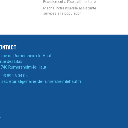
Recrutement à l’école élémentaire
Macha, notre nouvelle assistante
services à la population
ONTACT
irie de Rumersheim-le-Haut
 rue des Lilas
8740 Rumersheim-le-Haut
03.89.26.04.05

secretariat@mairie-de-rumersheimlehaut.fr

s