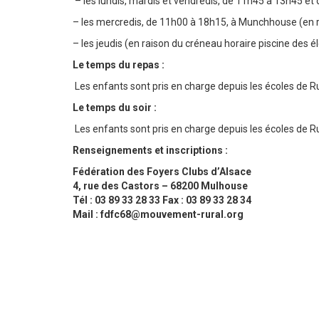
– les lundis, mardis et vendredis, de 11h45 à 13h45 et
– les mercredis, de 11h00 à 18h15, à Munchhouse (en r
– les jeudis (en raison du créneau horaire piscine des 
Le temps du repas
:
Les enfants sont pris en charge depuis les écoles de 
Le temps du soir
:
Les enfants sont pris en charge depuis les écoles de R
Renseignements et inscriptions
:
Fédération des Foyers Clubs d’Alsace
4, rue des Castors – 68200 Mulhouse
Tél : 03 89 33 28 33 Fax : 03 89 33 28 34
Mail :
fdfc68@mouvement-rural.org