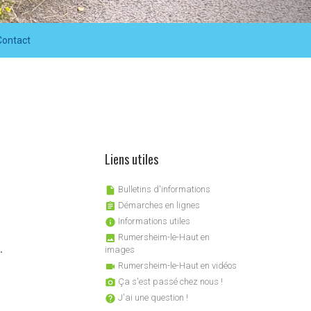
Contact
Liens utiles
Bulletins d'informations

Démarches en lignes

Informations utiles

Rumersheim-le-Haut en

.
images
Rumersheim-le-Haut en vidéos

Ça s'est passé chez nous !

J'ai une question !
