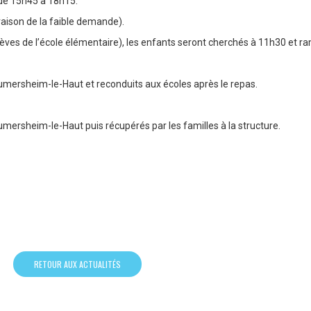
 de 15h45 à 18h15.
aison de la faible demande).
élèves de l’école élémentaire), les enfants seront cherchés à 11h30 et 
Rumersheim-le-Haut et reconduits aux écoles après le repas.
umersheim-le-Haut puis récupérés par les familles à la structure.
RETOUR AUX ACTUALITÉS