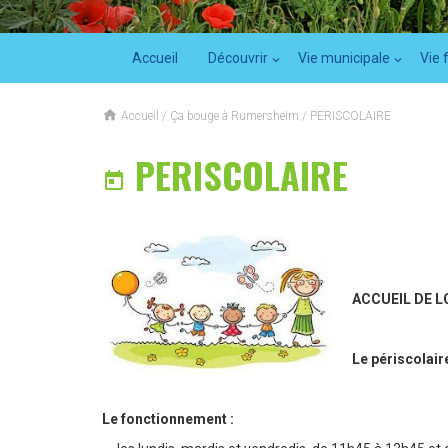
Accueil
Découvrir
Vie municipale
Vie 

Accueil
/
Ça bouge à Rumersheim
/
PERISCOLAIRE
PERISCOLAIRE

ACCUEIL DE L
Le périscolair
Le fonctionnement
: