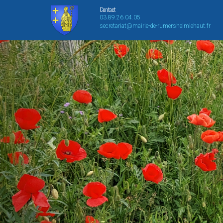
Contact
03.89.26.04.05
secretariat@mairie-de-rumersheimlehaut.fr
Previous