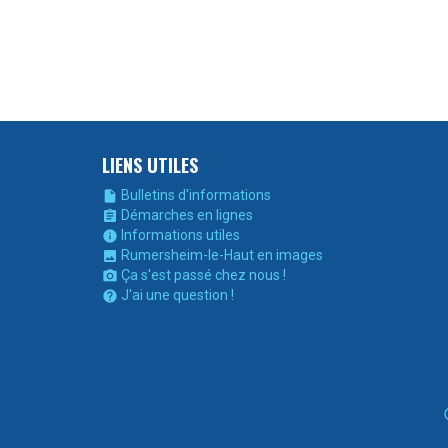
LIENS UTILES
Bulletins d'informations

Démarches en lignes

Informations utiles

Rumersheim-le-Haut en images

Ça s'est passé chez nous !

J'ai une question !
