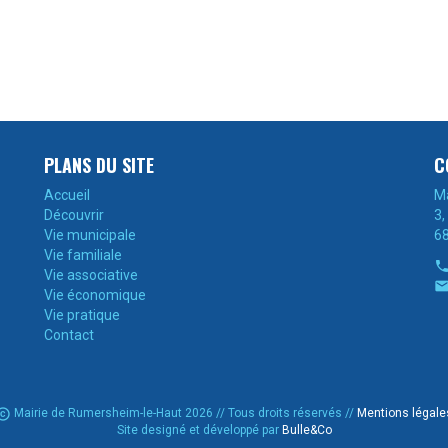
PLANS DU SITE
C
Accueil
Ma
Découvrir
3,
Vie municipale
6
Vie familiale
Vie associative
Vie économique
Vie pratique
Contact

Mairie de Rumersheim-le-Haut 2026 // Tous droits réservés //
Mentions légale
Site designé et développé par
Bulle&Co