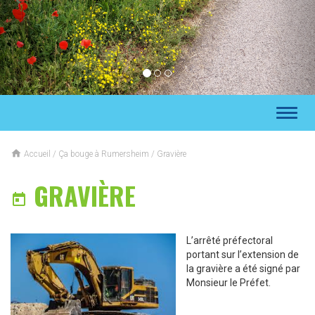
Toggl
naviga

Accueil
/
Ça bouge à Rumersheim
/
Gravière
GRAVIÈRE

L’arrêté préfectoral
portant sur l’extension de
la gravière a été signé par
Monsieur le Préfet.