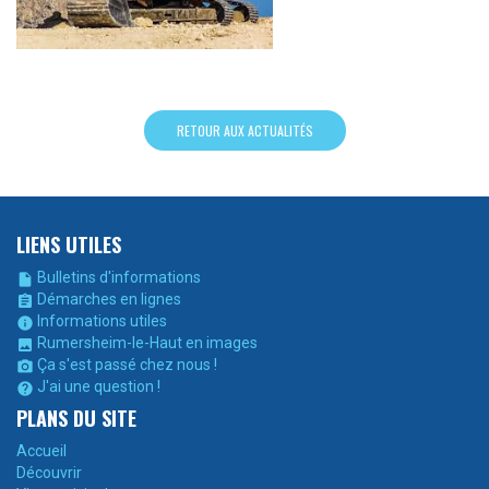
RETOUR AUX ACTUALITÉS
LIENS UTILES
Bulletins d'informations

Démarches en lignes

Informations utiles

Rumersheim-le-Haut en images

Ça s'est passé chez nous !

J'ai une question !

PLANS DU SITE
Accueil
Découvrir